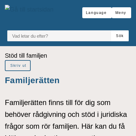
å till sidomeny
Gå till innehåll
Language
Meny
VAD LETAR DU EFTER?
Sök
Du är här:
Stöd till familjen
Skriv ut
Familjerätten
Familjerätten finns till för dig som
behöver rådgivning och stöd i juridiska
frågor som rör familjen. Här kan du få