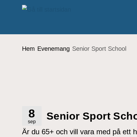
Gå till innehåll
Du är här:
Hem
Evenemang
Senior Sport School
8
Senior Sport Sch
sep
Är du 65+ och vill vara med på ett h