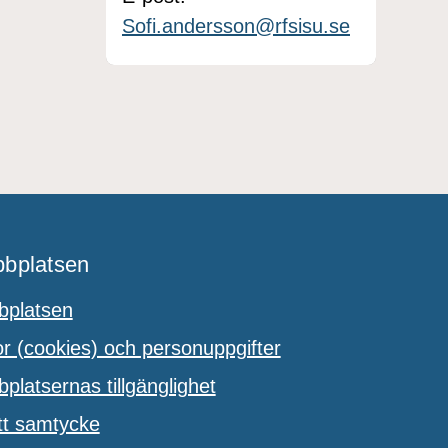
Sofi.andersson@rfsisu.se
bplatsen
platsen
 (cookies) och personuppgifter
latsernas tillgänglighet
tt samtycke