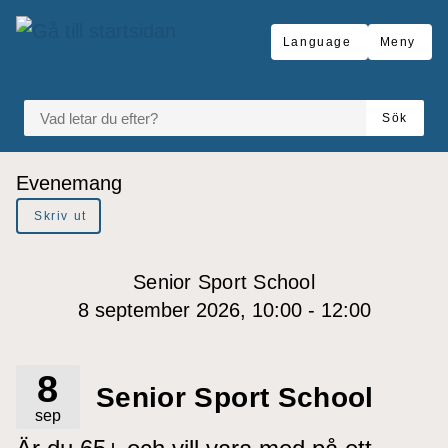
Gå till innehåll
Language
Meny
VAD LETAR DU EFTER?
Sök
Du är här:
Evenemang
Skriv ut
Senior Sport School
8 september 2026, 10:00 - 12:00
8
Senior Sport School
sep