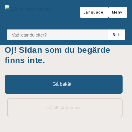
Gå till innehåll
Language
Meny
VAD LETAR DU EFTER?
Sök
Oj! Sidan som du begärde
finns inte.
Gå bakåt
Gå till startsidan