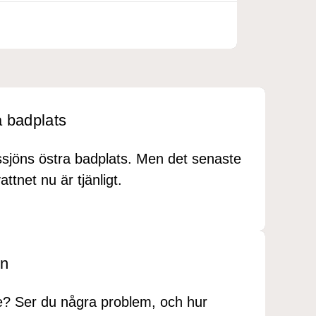
a badplats
pssjöns östra badplats. Men det senaste
ttnet nu är tjänligt.
en
? Ser du några problem, och hur