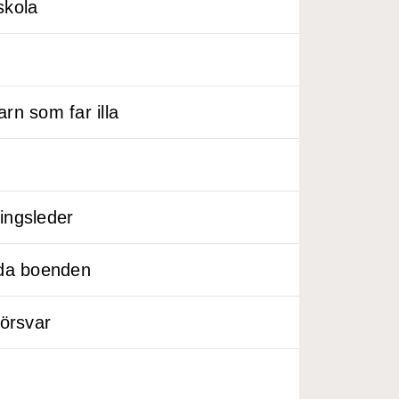
skola
rn som far illa
ingsleder
lda boenden
försvar