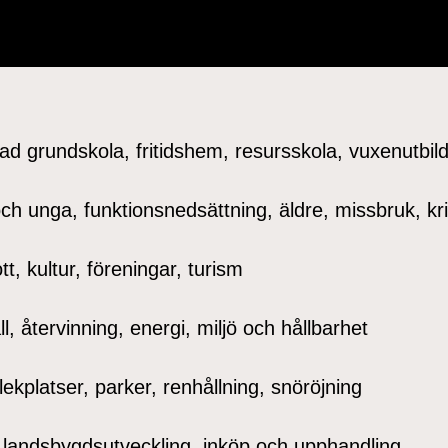
 grundskola, fritidshem, resursskola, vuxenutbildn
och unga, funktionsnedsättning, äldre, missbruk, kr
rott, kultur, föreningar, turism
l, återvinning, energi, miljö och hållbarhet
 lekplatser, parker, renhållning, snöröjning
 landsbygdsutveckling, inköp och upphandling