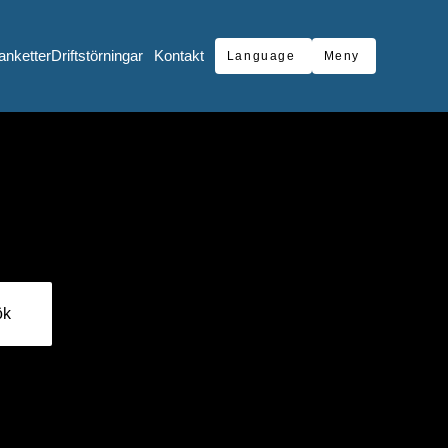
anketter
Driftstörningar
Kontakt
Language
Meny
ök