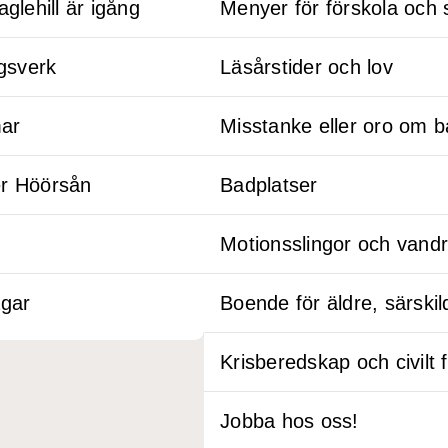
glehill är igång
Menyer för förskola och 
ngsverk
Läsårstider och lov
mar
Misstanke eller oro om ba
er Höörsån
Badplatser
Motionsslingor och vandr
ägar
Boende för äldre, särski
Krisberedskap och civilt 
Jobba hos oss!