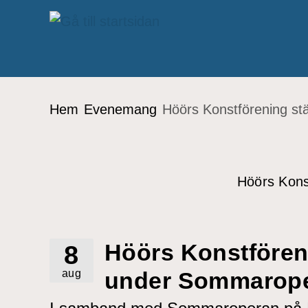
Gå till innehåll
Du är här:
Hem
Evenemang
Höörs Konstförening st
Höörs Kons
8
Höörs Konstföreni
aug
under Sommarop