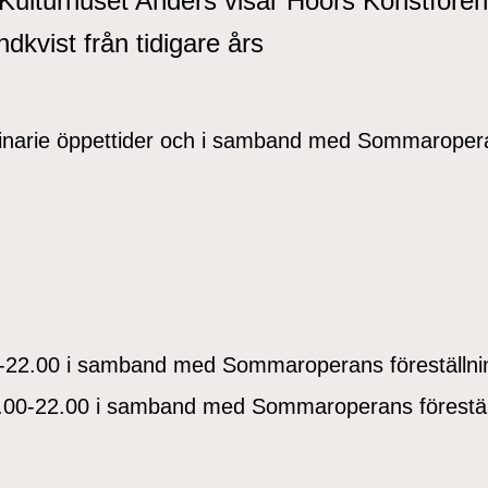
lturhuset Anders visar Höörs Konstfören
ndkvist från tidigare års
dinarie öppettider och i samband med Sommaroper
00-22.00 i samband med Sommaroperans föreställni
0.00-22.00 i samband med Sommaroperans förestäl