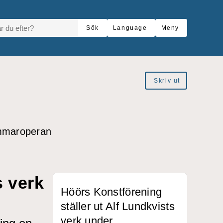
R DU EFTER?
Sök
Language
Meny
Skriv ut
ommaroperan
s verk
Höörs Konstförening
ställer ut Alf Lundkvists
verk under