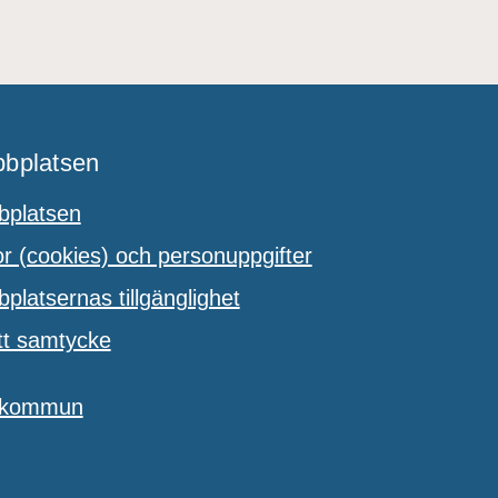
bplatsen
platsen
 (cookies) och personuppgifter
latsernas tillgänglighet
tt samtycke