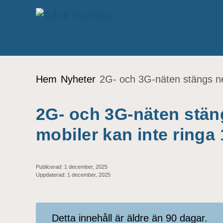
Gå till innehåll
Du är här:
Hem
Nyheter
2G- och 3G-näten stängs ned
2G- och 3G-näten stän
mobiler kan inte ringa
Publicerad:
1 december, 2025
Uppdaterad:
1 december, 2025
Detta innehåll är äldre än 90 dagar.