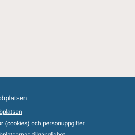
bplatsen
platsen
 (cookies) och personuppgifter
latsernas tillgänglighet