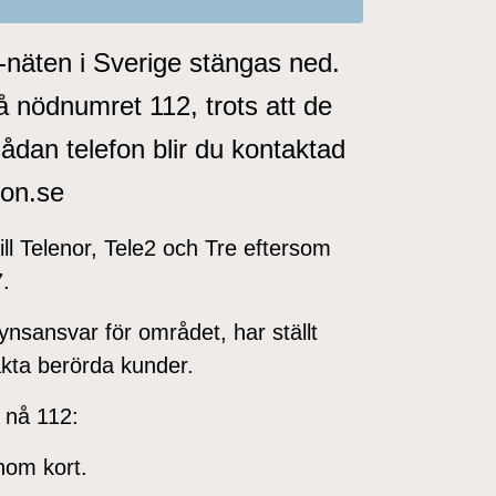
näten i Sverige stängas ned.
 nödnumret 112, trots att de
dan telefon blir du kontaktad
ion.se
ill Telenor, Tele2 och Tre eftersom
7.
ynsansvar för området, har ställt
akta berörda kunder.
 nå 112:
nom kort.