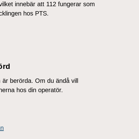
vilket innebär att 112 fungerar som
ecklingen hos PTS.
örd
är berörda. Om du ändå vill
onerna hos din operatör.
en