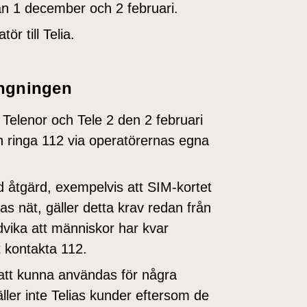
an 1 december och 2 februari.
ör till Telia.
ängningen
 Telenor och Tele 2 den 2 februari
n ringa 112 via operatörernas egna
d åtgärd, exempelvis att SIM-kortet
lias nät, gäller detta krav redan från
vika att människor har kvar
t kontakta 112.
att kunna användas för några
äller inte Telias kunder eftersom de