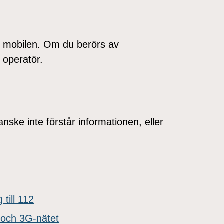
sta mobilen. Om du berörs av
 operatör.
nske inte förstår informationen, eller
 till 112
och 3G-nätet