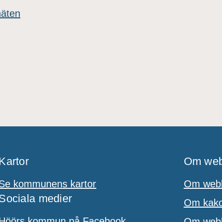
näten
Kartor
Om web
Se kommunens kartor
Om webb
Sociala medier
Om kakor
Höörs kommun på Facebook
Om webbp