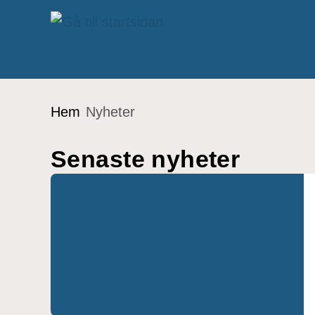
Gå till innehåll
Du är här:
Hem
Nyheter
Senaste nyheter
Matchande inlägg