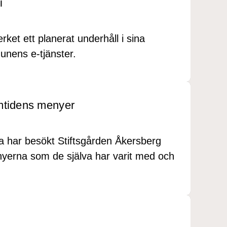
i
ket ett planerat underhåll i sina
unens e‑tjänster.
mtidens menyer
a har besökt Stiftsgården Åkersberg
enyerna som de själva har varit med och