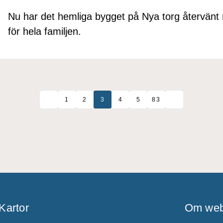
Nu har det hemliga bygget på Nya torg återvänt 
för hela familjen.
1
2
3
4
5
83
Kartor
Om web