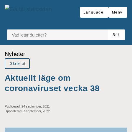
Gå till innehåll
Language
Meny
VAD LETAR DU EFTER?
Sök
Du är här:
Nyheter
Skriv ut
Aktuellt läge om
coronaviruset vecka 38
Publicerad:
24 september, 2021
Uppdaterad:
7 september, 2022