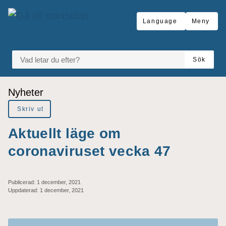
Gå till innehåll
Language
Meny
VAD LETAR DU EFTER?
Sök
Du är här:
Nyheter
Skriv ut
Aktuellt läge om
coronaviruset vecka 47
Publicerad:
1 december, 2021
Uppdaterad:
1 december, 2021