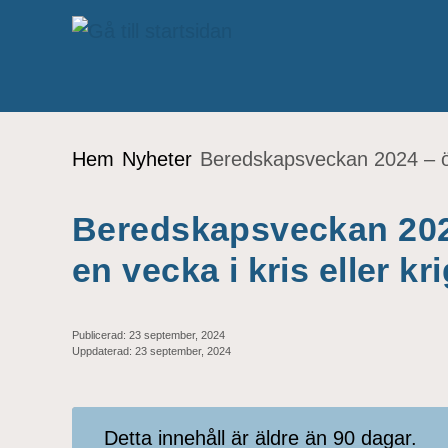
Gå till innehåll
Du är här:
Hem
Nyheter
Beredskapsveckan 2024 – öva 
Beredskapsveckan 2024 
en vecka i kris eller kri
Publicerad:
23 september, 2024
Uppdaterad:
23 september, 2024
Detta innehåll är äldre än 90 dagar.