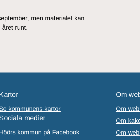
september, men materialet kan
året runt.
Kartor
Om web
Se kommunens kartor
Om webb
Sociala medier
Om kakor
Höörs kommun på Facebook
Om webbp