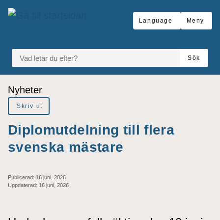
Gå till innehåll
Language
Meny
VAD LETAR DU EFTER?
Sök
Du är här:
Nyheter
Skriv ut
Diplomutdelning till flera
svenska mästare
Publicerad:
16 juni, 2026
Uppdaterad:
16 juni, 2026