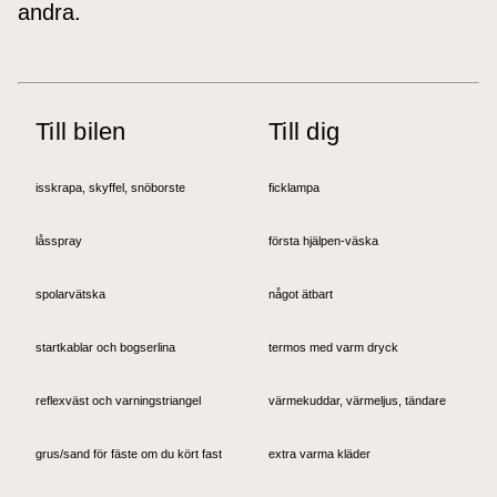
andra.
Till bilen
Till dig
isskrapa, skyffel, snöborste
ficklampa
låsspray
första hjälpen-väska
spolarvätska
något ätbart
startkablar och bogserlina
termos med varm dryck
reflexväst och varningstriangel
värmekuddar, värmeljus, tändare
grus/sand för fäste om du kört fast
extra varma kläder