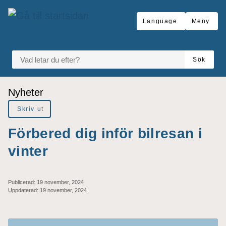
Gå till innehåll
Language
Meny
VAD LETAR DU EFTER?
Sök
Du är här:
Nyheter
Skriv ut
Förbered dig inför bilresan i
vinter
Publicerad:
19 november, 2024
Uppdaterad:
19 november, 2024