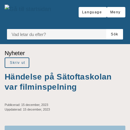
Gå till innehåll
Language
Meny
VAD LETAR DU EFTER?
Sök
Du är här:
Nyheter
Skriv ut
Händelse på Sätoftaskolan
var filminspelning
Publicerad:
15 december, 2023
Uppdaterad:
15 december, 2023