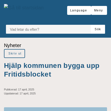
Gå till innehåll
Language
Meny
VAD LETAR DU EFTER?
Sök
Du är här:
Nyheter
Skriv ut
Hjälp kommunen bygga upp
Fritidsblocket
Publicerad:
17 april, 2025
Uppdaterad:
17 april, 2025