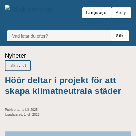
Gå till innehåll
Language
Meny
VAD LETAR DU EFTER?
Sök
Du är här:
Nyheter
Skriv ut
Höör deltar i projekt för att
skapa klimatneutrala städer
Publicerad:
1 juli, 2025
Uppdaterad:
1 juli, 2025