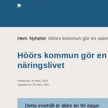
Gå till innehåll
Du är här:
Hem
Nyheter
Höörs kommun gör en satsni
Höörs kommun gör en 
näringslivet
Publicerad:
30 mars, 2021
Uppdaterad:
30 mars, 2021
Detta innehåll är äldre än 90 dagar.