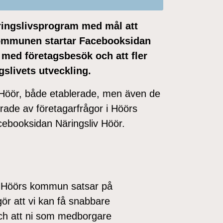
ringslivsprogram med mål att
Kommunen startar Facebooksidan
med företagsbesök och att fler
gslivet
s utveckling
.
Höör, både etablerade, men även de
erade av företagarfrågor i Höörs
cebooksidan Näringsliv Höör.
att Höörs kommun satsar på
ör att vi kan få snabbare
h att ni som medborgare