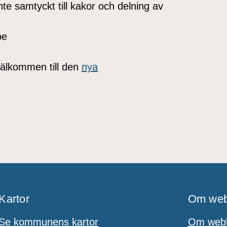
nte samtyckt till kakor och delning av
be
älkommen till den
nya
Kartor
Om web
Se kommunens kartor
Om webb