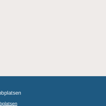
bplatsen
platsen