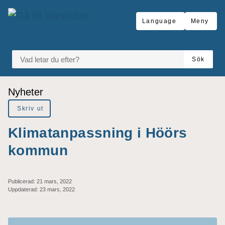
Gå till innehåll
Language
Meny
VAD LETAR DU EFTER?
Sök
Du är här:
Nyheter
Skriv ut
Klimatanpassning i Höörs
kommun
Publicerad:
21 mars, 2022
Uppdaterad:
23 mars, 2022