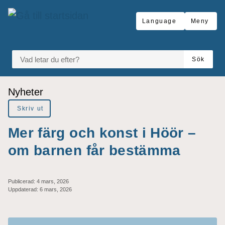
Gå till innehåll
Language
Meny
VAD LETAR DU EFTER?
Sök
Du är här:
Nyheter
Skriv ut
Mer färg och konst i Höör –
om barnen får bestämma
Publicerad:
4 mars, 2026
Uppdaterad:
6 mars, 2026