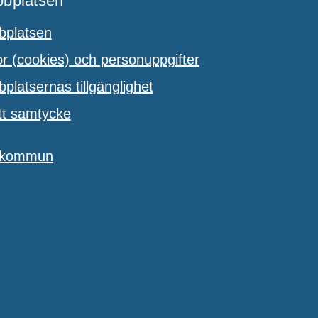
bplatsen
platsen
 (cookies) och personuppgifter
latsernas tillgänglighet
tt samtycke