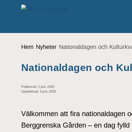
Gå till innehåll
Du är här:
Hem
Nyheter
Nationaldagen och Kulturkv
Nationaldagen och Ku
Publicerad:
2 juni, 2026
Uppdaterad:
2 juni, 2026
Välkommen att fira nationaldagen o
Berggrenska Gården – en dag fylld