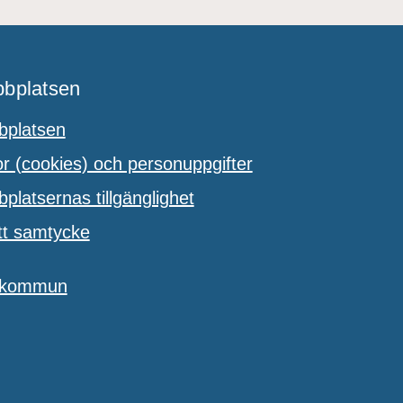
bplatsen
platsen
 (cookies) och personuppgifter
latsernas tillgänglighet
tt samtycke