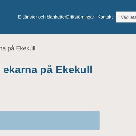
VAD LETA
E-tjänster och blanketter
Driftstörningar
Kontakt
rna på Ekekull
r ekarna på Ekekull