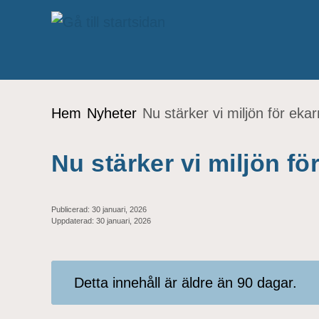
Gå till innehåll
Du är här:
Hem
Nyheter
Nu stärker vi miljön för eka
Nu stärker vi miljön fö
Publicerad:
30 januari, 2026
Uppdaterad:
30 januari, 2026
Detta innehåll är äldre än 90 dagar.