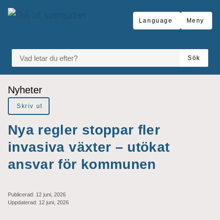
Gå till innehåll
Language
Meny
VAD LETAR DU EFTER?
Sök
Du är här:
Nyheter
Skriv ut
Nya regler stoppar fler
invasiva växter – utökat
ansvar för kommunen
Publicerad:
12 juni, 2026
Uppdaterad:
12 juni, 2026