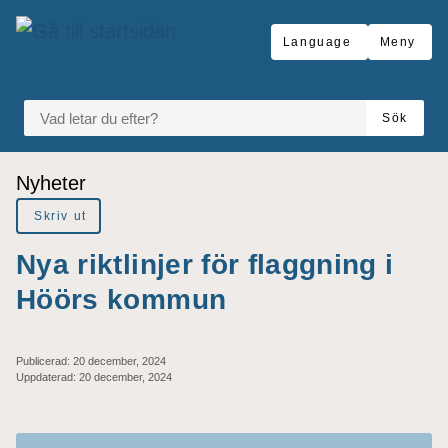
Gå till innehåll
Language
Meny
VAD LETAR DU EFTER?
Sök
Du är här:
Nyheter
Skriv ut
Nya riktlinjer för flaggning i
Höörs kommun
Publicerad:
20 december, 2024
Uppdaterad:
20 december, 2024