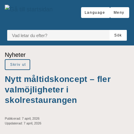
Gå till innehåll
Language
Meny
VAD LETAR DU EFTER?
Sök
Du är här:
Nyheter
Skriv ut
Nytt måltidskoncept – fler
valmöjligheter i
skolrestaurangen
Publicerad:
7 april, 2026
Uppdaterad:
7 april, 2026