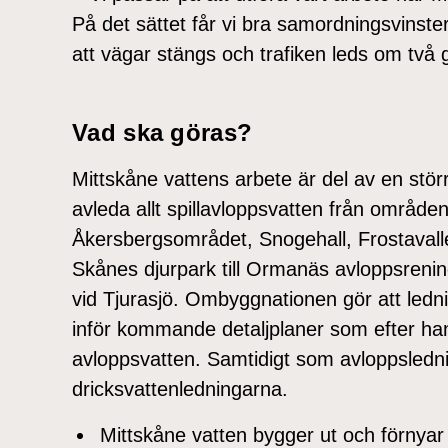
På det sättet får vi bra samordningsvinst
att vägar stängs och trafiken leds om två 
Vad ska göras?
Mittskåne vattens arbete är del av en stö
avleda allt spillavloppsvatten från område
Åkersbergsområdet, Snogehall, Frostavall
Skånes djurpark till Ormanäs avloppsreni
vid Tjurasjö. Ombyggnationen gör att ledn
inför kommande detaljplaner som efter h
avloppsvatten. Samtidigt som avloppsled
dricksvattenledningarna.
Mittskåne vatten bygger ut och förnyar