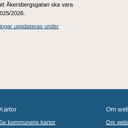
 att Åkersbergsgatan ska vara
 2025/2026.
ingar uppdateras under
Kartor
Om web
Se kommunens kartor
Om webb