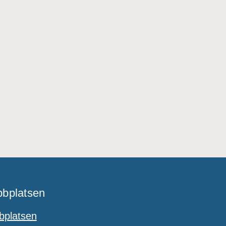
bplatsen
platsen