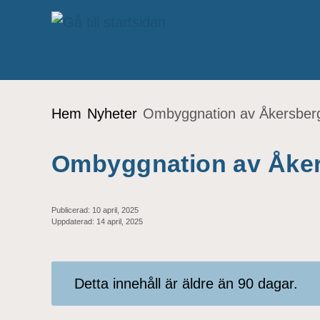
Gå till innehåll
Du är här:
Hem
Nyheter
Ombyggnation av Åkersber
Ombyggnation av Åke
Publicerad:
10 april, 2025
Uppdaterad:
14 april, 2025
Detta innehåll är äldre än 90 dagar.