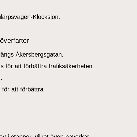
larpsvägen-Klocksjön.
överfarter
längs Åkersbergsgatan.
för att förbättra trafiksäkerheten.
.
ör att förbättra
 i etapper, vilket även påverkar