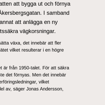
tten att bygga ut och förnya
 Åkersbergsgatan. I samband
nat att anlägga en ny
tssäkra vägkorsningar.
ätta växa, det innebär att fler
et vilket resulterar i en högre
t är från 1950-talet. För att säkra
ste det förnyas. Men det innebär
öringsledningar, vilket
el av, säger Jonas Andersson,