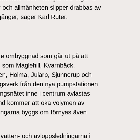
er och allmänheten slipper drabbas av
gånger, säger Karl Rüter.
rre ombyggnad som går ut på att
n som Maglehill, Kvarnbäck,
en, Holma, Jularp, Sjunnerup och
ngsverk från den nya pumpstationen
ingsnätet inne i centrum avlastas
and kommer att öka volymen av
ningarna byggs om förnyas även
 vatten- och avloppsledningarna i