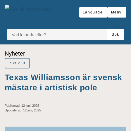
Gå till innehåll
Language
Meny
VAD LETAR DU EFTER?
Sök
Du är här:
Nyheter
Skriv ut
Texas Williamsson är svensk
mästare i artistisk pole
Publicerad:
12 juni, 2025
Uppdaterad:
12 juni, 2025