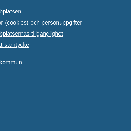
platsen
 (cookies) och personuppgifter
latsernas tillgänglighet
tt samtycke