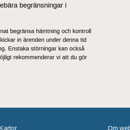
nnebära begränsningar i
nnat begränsa hämtning och kontroll
skickar in ärenden under denna tid
ng. Enstaka störningar kan också
ligt rekommenderar vi att du gör
Kartor
Om web