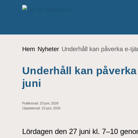
Gå till innehåll
Du är här:
Hem
Nyheter
Underhåll kan påverka e-tjä
Underhåll kan påverka 
juni
Publicerad:
23 juni, 2026
Uppdaterad:
23 juni, 2026
Lördagen den 27 juni kl. 7–10 genom