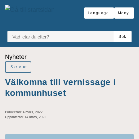
Gå till innehåll
Language
Meny
VAD LETAR DU EFTER?
Sök
Du är här:
Nyheter
Skriv ut
Välkomna till vernissage i
kommunhuset
Publicerad:
4 mars, 2022
Uppdaterad:
14 mars, 2022