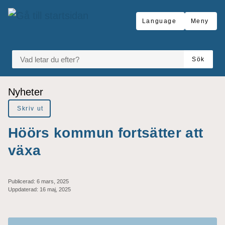
Gå till innehåll
Language
Meny
VAD LETAR DU EFTER?
Sök
Du är här:
Nyheter
Skriv ut
Höörs kommun fortsätter att
växa
Publicerad:
6 mars, 2025
Uppdaterad:
16 maj, 2025