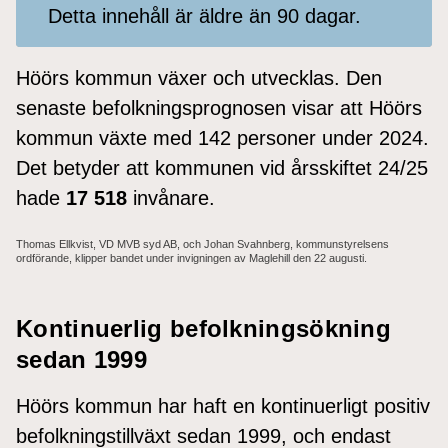
Detta innehåll är äldre än 90 dagar.
Höörs kommun växer och utvecklas.
Den
senaste befolkningsprognosen visar att Höörs
kommun växte med 142 personer under 2024.
Det betyder att kommunen vid årsskiftet 24/25
hade
17 518
invånare
.
Thomas Ellkvist, VD MVB syd AB, och Johan Svahnberg, kommunstyrelsens
ordförande, klipper bandet under invigningen av Maglehill den 22 augusti.
Kontinuerlig befolkningsökning
sedan 1999
Höörs kommun har haft en kontinuerligt positiv
befolkningstillväxt sedan 1999, och endast