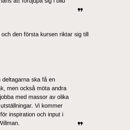
ns att fördjupa sig i bild
h den första kursen riktar sig till
h deltagarna ska få en
pråk, men också möta andra
jobba med massor av olika
utställningar. Vi kommer
ör inspiration och input i
Willman.