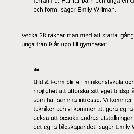
förrän nu. Här får barn och unga en cha
och form, säger Emily Willman.
Vecka 38 räknar man med att starta igång oc
unga från 9 år upp till gymnasiet.
Bild & Form blir en minikonstskola oc
möjlighet att utforska sitt eget bilds
som har samma intresse. Vi kommer 
tekniker och vi kommer att göra egna 
också att besöka andras utställningar f
det egna bildskapandet, säger Emily 