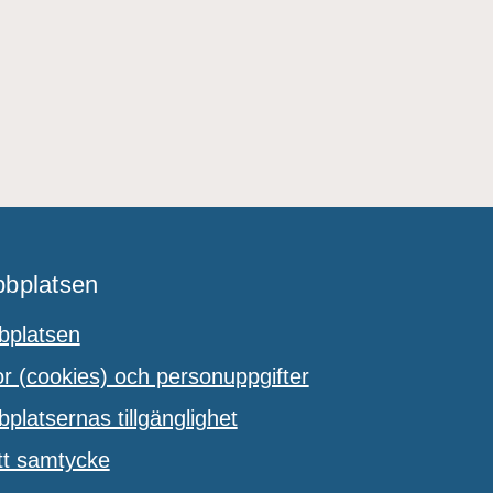
bplatsen
platsen
 (cookies) och personuppgifter
latsernas tillgänglighet
tt samtycke