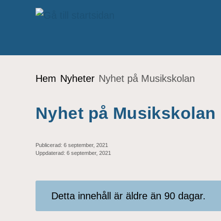
Gå till innehåll
Du är här:
Hem
Nyheter
Nyhet på Musikskolan
Nyhet på Musikskolan
Publicerad:
6 september, 2021
Uppdaterad:
6 september, 2021
Detta innehåll är äldre än 90 dagar.