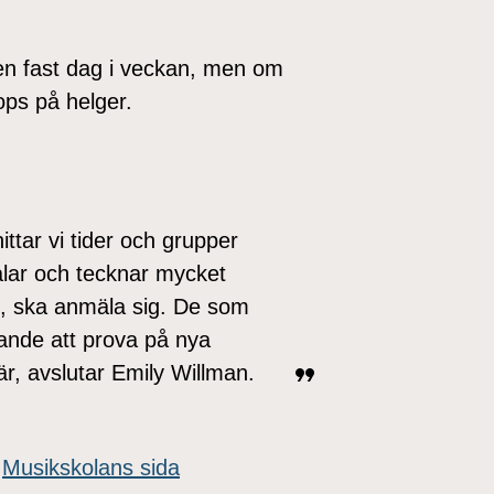
 en fast dag i veckan, men om
ops på helger.
tar vi tider och grupper
målar och tecknar mycket
e, ska anmäla sig. De som
nande att prova på nya
här, avslutar Emily Willman.
å
Musikskolans sida