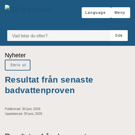
Gå till innehåll
Language
Meny
VAD LETAR DU EFTER?
Sök
Du är här:
Nyheter
Skriv ut
Resultat från senaste
badvattenproven
Publicerad:
30 juni, 2026
Uppdaterad:
30 juni, 2026