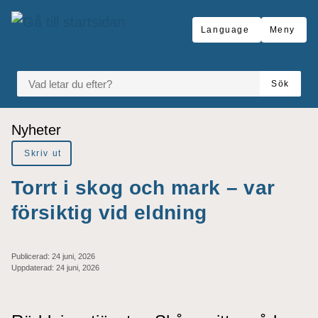
Gå till innehåll
Language
Meny
VAD LETAR DU EFTER?
Sök
Du är här:
Nyheter
Skriv ut
Torrt i skog och mark – var
försiktig vid eldning
Publicerad:
24 juni, 2026
Uppdaterad:
24 juni, 2026