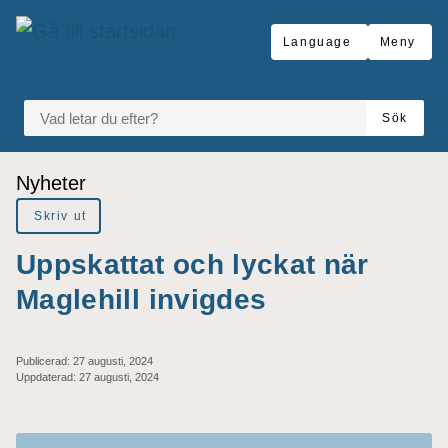
Gå till innehåll
Language
Meny
VAD LETAR DU EFTER?
Sök
Du är här:
Nyheter
Skriv ut
Uppskattat och lyckat när
Maglehill invigdes
Publicerad:
27 augusti, 2024
Uppdaterad:
27 augusti, 2024