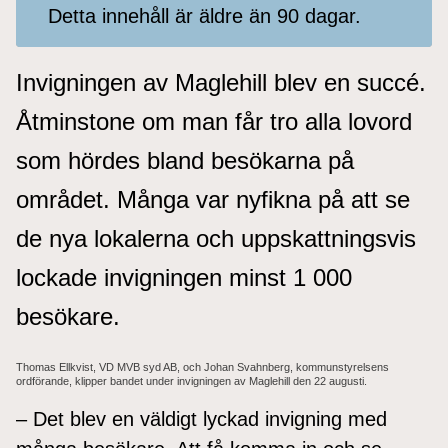
Detta innehåll är äldre än 90 dagar.
Invigningen av Maglehill blev en succé.
Åtminstone om man får tro alla lovord
som hördes bland besökarna på
området. Många var nyfikna på att se
de nya lokalerna och uppskattningsvis
lockade invigningen minst 1 000
besökare.
Thomas Ellkvist, VD MVB syd AB, och Johan Svahnberg, kommunstyrelsens
ordförande, klipper bandet under invigningen av Maglehill den 22 augusti.
– Det blev en väldigt lyckad invigning med