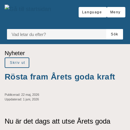
Gå till innehåll
Language
Meny
VAD LETAR DU EFTER?
Sök
Du är här:
Nyheter
Skriv ut
Rösta fram Årets goda kraft
Publicerad:
22 maj, 2026
Uppdaterad:
1 juni, 2026
Nu är det dags att utse Årets goda