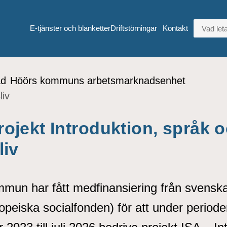
VAD LETA
E-tjänster och blanketter
Driftstörningar
Kontakt
ad
Höörs kommuns arbetsmarknadsenhet
liv
ojekt Introduktion, språk 
liv
mun har fått medfinansiering från svensk
opeiska socialfonden) för att under period