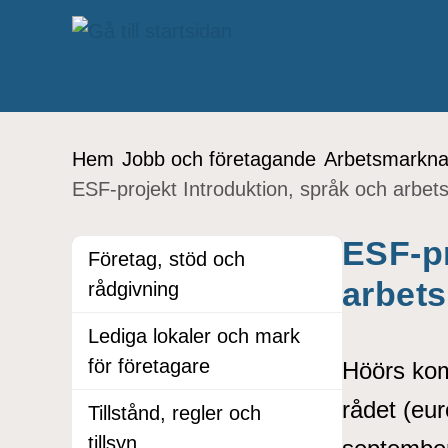
å till sidomeny
Gå till innehåll
Du är här:
Hem
Jobb och företagande
Arbetsmarkn
ESF-projekt Introduktion, språk och arbets
ESF-pr
Företag, stöd och
arbets
rådgivning
Lediga lokaler och mark
för företagare
Höörs kom
rådet (eur
Tillstånd, regler och
tillsyn