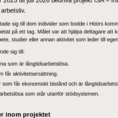
2023 till juli 2026 bedriva projekt ISA – In
arbetsliv.
iktade sig till dom individer som bodde i Höörs ko
etat på ett tag. Målet var att hjälpa deltagare at
te, studier eller annan aktivitet som leder till egen
de sig till:
vna som är långtidsarbetslösa.
 får aktivitetsersättning.
 som får ekonomiskt bistånd och är långtidsarbets
arbetslösa som står utanför stödsystemen.
er inom projektet