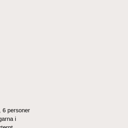
e, 6 personer
garna i
ternt.