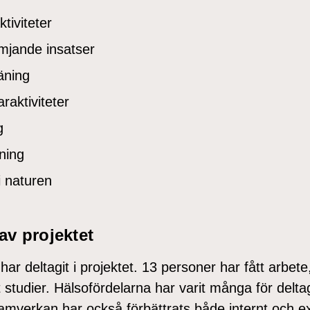
tiviteter
mjande insatser
räning
raktiviteter
g
ning
i naturen
av projektet
 har deltagit i projektet. 13 personer har fått arbet
 studier. Hälsofördelarna har varit många för delta
Samverkan har också förbättrats både internt och ex