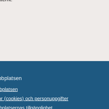
bplatsen
platsen
 (cookies) och personuppgifter
latsernas tillgänglighet