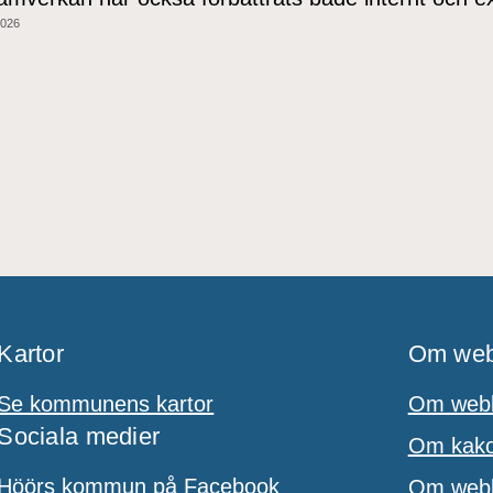
2026
Kartor
Om web
Se kommunens kartor
Om webb
Sociala medier
Om kakor
Höörs kommun på Facebook
Om webbp