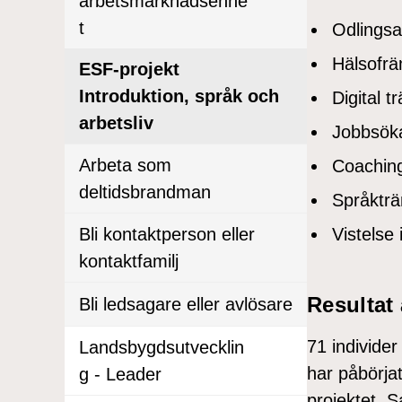
arbetsmarknadsenhe
t
Odlingsak
Hälsofrä
ESF-projekt
Introduktion, språk och
Digital t
arbetsliv
Jobbsöka
Arbeta som
Coachin
deltidsbrandman
Språkträ
Vistelse 
Bli kontaktperson eller
kontaktfamilj
Resultat 
Bli ledsagare eller avlösare
71 individer
Landsbygdsutvecklin
har påbörjat
g - Leader
projektet. 