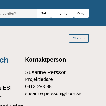
R DU EFTER?
Sök
Language
Meny
Skriv ut
och
Kontaktperson
Susanne Persson
Projektledare
0413-283 38
a ESF-
susanne.persson@hoor.se
en