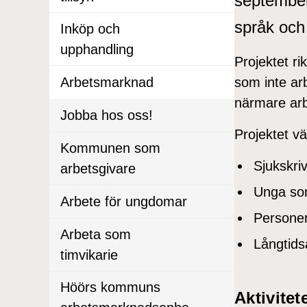
september 
språk och 
Inköp och
upphandling
Projektet r
som inte arb
Arbetsmarknad
närmare arbe
Jobba hos oss!
Projektet vän
Kommunen som
Sjukskri
arbetsgivare
Unga som
Arbete för ungdomar
Personer
Arbeta som
Långtids
timvikarie
Höörs kommuns
Aktivitet