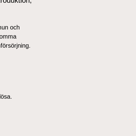
troduktion,
mmun och
t komma
försörjning.
lösa.