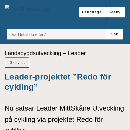
å till sidomeny
Gå till innehåll
Language
Meny
VAD LETAR DU EFTER?
Sök
Du är här:
Landsbygdsutveckling – Leader
Skriv ut
Leader-projektet ”Redo för
cykling”
Nu satsar Leader MittSkåne Utveckling
på cykling via projektet Redo för