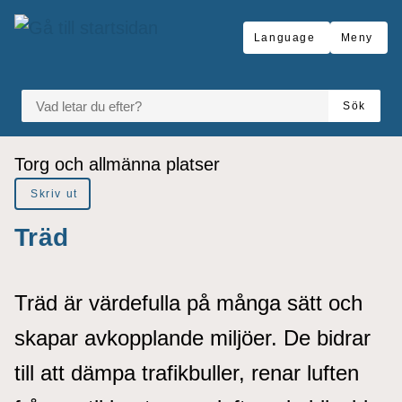
å till sidomeny
Gå till innehåll
Language
Meny
VAD LETAR DU EFTER?
Sök
Du är här:
Torg och allmänna platser
Skriv ut
Träd
Träd är värdefulla på många sätt och
skapar avkopplande miljöer. De bidrar
till att dämpa trafikbuller, renar luften