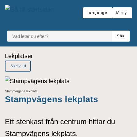
å till sidomeny
Gå till innehåll
Language
Meny
VAD LETAR DU EFTER?
Sök
Du är här:
Lekplatser
Skriv ut
Stampvägens lekplats
Stampvägens lekplats
Ett stenkast från centrum hittar du
Stampvägens lekplats.