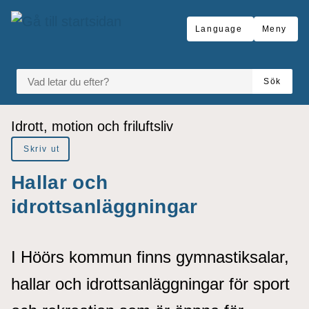
å till sidomeny
Gå till innehåll
Language
Meny
VAD LETAR DU EFTER?
Sök
Du är här:
Idrott, motion och friluftsliv
Skriv ut
Hallar och
idrottsanläggningar
I Höörs kommun finns gymnastiksalar,
hallar och idrottsanläggningar för sport