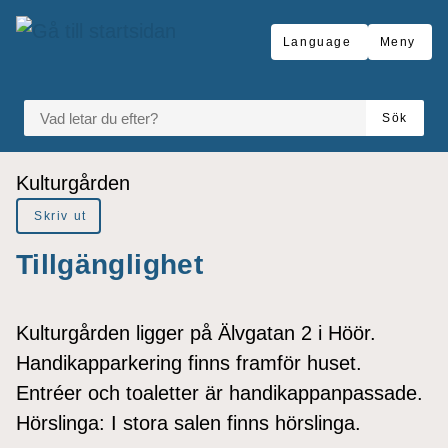
å till sidomeny
Gå till innehåll
Language
Meny
VAD LETAR DU EFTER?
Sök
Du är här:
Kulturgården
Skriv ut
Tillgänglighet
Kulturgården ligger på Älvgatan 2 i Höör.
Handikapparkering finns framför huset.
Entréer och toaletter är handikappanpassade.
Hörslinga: I stora salen finns hörslinga.