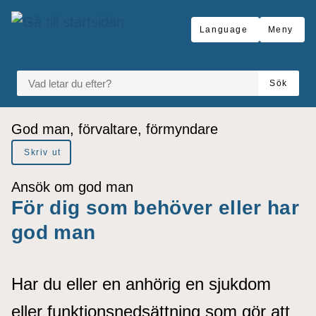
å till sidomeny
Gå till innehåll
Language
Meny
VAD LETAR DU EFTER?
Sök
Du är här:
God man, förvaltare, förmyndare
Skriv ut
Ansök om god man
För dig som behöver eller har
god man
Har du eller en anhörig en sjukdom
eller funktionsnedsättning som gör att