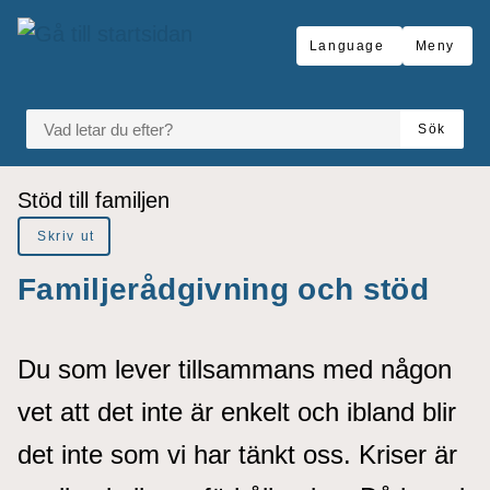
å till sidomeny
Gå till innehåll
Language
Meny
VAD LETAR DU EFTER?
Sök
Du är här:
Stöd till familjen
Skriv ut
Familjerådgivning och stöd
Du som lever tillsammans med någon
vet att det inte är enkelt och ibland blir
det inte som vi har tänkt oss. Kriser är