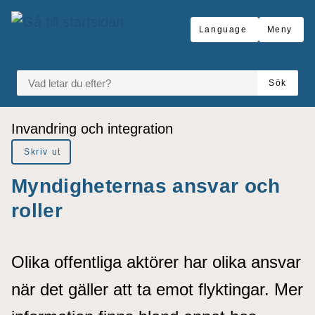
å till sidomeny
Gå till innehåll
Language
Meny
VAD LETAR DU EFTER?
Sök
Du är här:
Invandring och integration
Skriv ut
Myndigheternas ansvar och
roller
Olika offentliga aktörer har olika ansvar
när det gäller att ta emot flyktingar. Mer