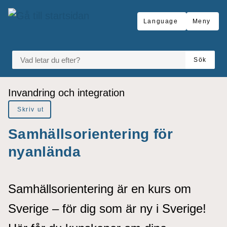
å till sidomeny
Gå till innehåll
Language
Meny
VAD LETAR DU EFTER?
Sök
Du är här:
Invandring och integration
Skriv ut
Samhällsorientering för
nyanlända
Samhällsorientering är en kurs om
Sverige – för dig som är ny i Sverige!