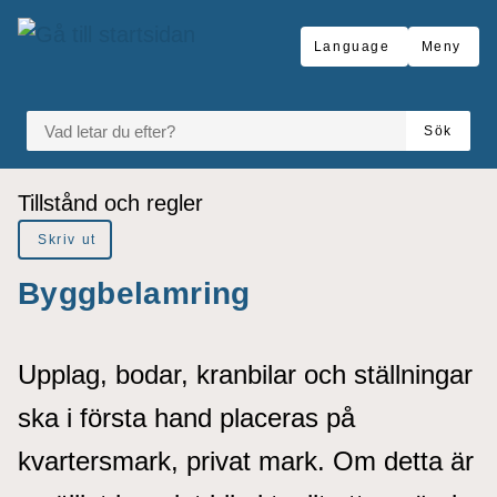
å till sidomeny
Gå till innehåll
Language
Meny
VAD LETAR DU EFTER?
Sök
Du är här:
Tillstånd och regler
Skriv ut
Byggbelamring
Upplag, bodar, kranbilar och ställningar
ska i första hand placeras på
kvartersmark, privat mark. Om detta är