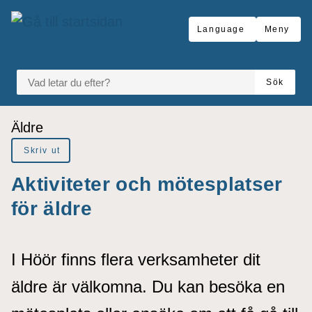
å till sidomeny
Gå till innehåll
Language
Meny
VAD LETAR DU EFTER?
Sök
Du är här:
Äldre
Skriv ut
Aktiviteter och mötesplatser
för äldre
I Höör finns flera verksamheter dit
äldre är välkomna. Du kan besöka en