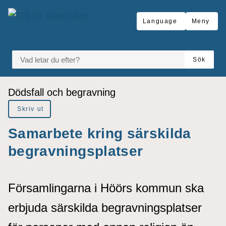
å till sidomeny
Gå till innehåll
Language
Meny
VAD LETAR DU EFTER?
Sök
Du är här:
Dödsfall och begravning
Skriv ut
Samarbete kring särskilda
begravningsplatser
Församlingarna i Höörs kommun ska
erbjuda särskilda begravningsplatser