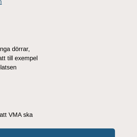
m
nga dörrar,
t till exempel
platsen
 att VMA ska