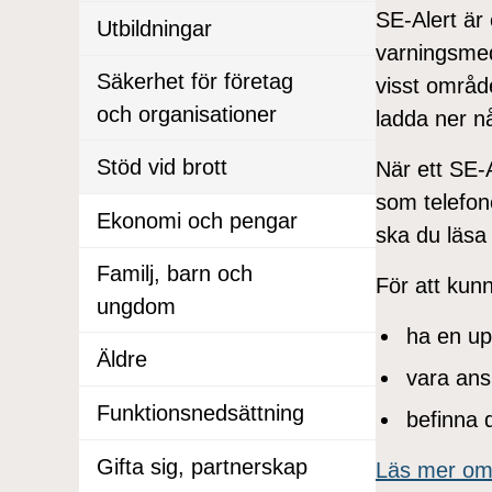
SE-Alert är
Utbildningar
varningsmedd
Säkerhet för företag
visst områd
och organisationer
ladda ner n
Stöd vid brott
När ett SE-
som telefone
Ekonomi och pengar
ska du läsa
Familj, barn och
För att kun
ungdom
ha en up
Äldre
vara ansl
Funktionsnedsättning
befinna 
Gifta sig, partnerskap
Läs mer om 