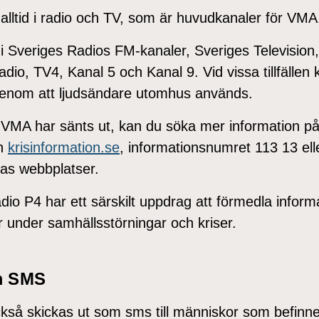
lltid i radio och TV, som är huvudkanaler för VMA
 Sveriges Radios FM-kanaler, Sveriges Television,
adio, TV4, Kanal 5 och Kanal 9. Vid vissa tillfällen
enom att ljudsändare utomhus används.
t VMA har sänts ut, kan du söka mer information på
en
krisinformation.se
, informationsnumret 113 13 ell
s webbplatser.
io P4 har ett särskilt uppdrag att förmedla inform
 under samhällsstörningar och kriser.
m SMS
så skickas ut som sms till människor som befinner s