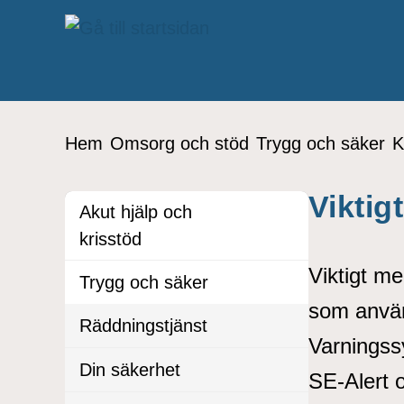
å till sidomeny
Gå till innehåll
Du är här:
Hem
Omsorg och stöd
Trygg och säker
K
Viktig
Akut hjälp och
krisstöd
Viktigt m
Trygg och säker
som använ
Räddningstjänst
Varningssy
Din säkerhet
SE-Alert o