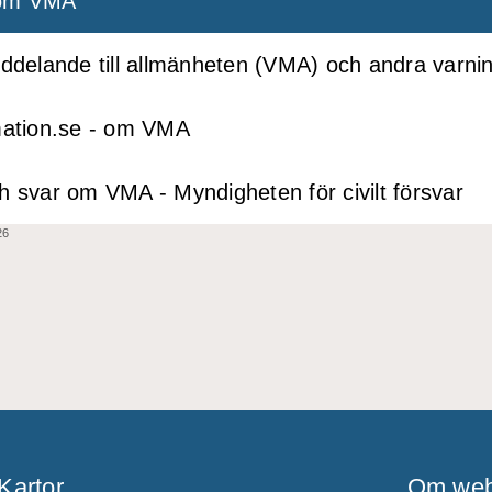
 om VMA
eddelande till allmänheten (VMA) och andra varning
mation.se - om VMA
h svar om VMA - Myndigheten för civilt försvar
26
Kartor
Om web