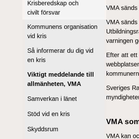
Krisberedskap och
VMA sänds a
civilt försvar
VMA sänds i
Kommunens organisation
Utbildningsr
vid kris
varningen g
Så informerar du dig vid
Efter att et
en kris
webbplats
kommunerna
Viktigt meddelande till
allmänheten, VMA
Sveriges Rad
myndigheter
Samverkan i länet
Stöd vid en kris
VMA so
Skyddsrum
VMA kan ock