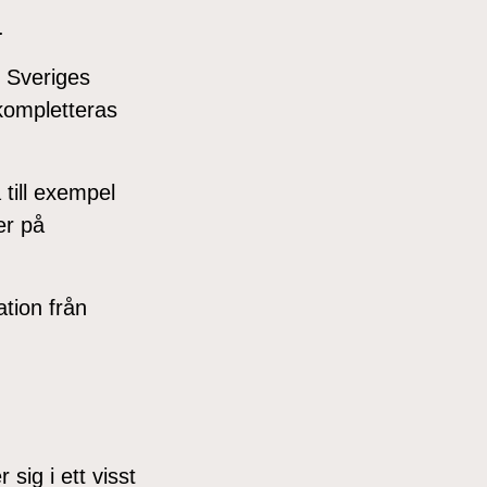
.
 Sveriges
 kompletteras
 till exempel
er på
ation från
ig i ett visst