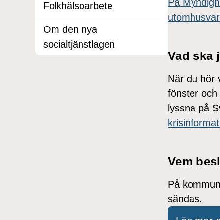
På Myndighe
Folkhälsoarbete
utomhusvarn
Om den nya
socialtjänstlagen
Vad ska 
När du hör 
fönster och 
lyssna på S
krisinformat
Vem besl
På kommunal
sändas.