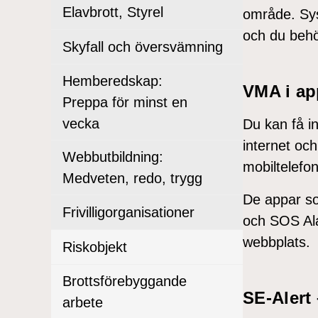
Elavbrott, Styrel
område. Sys
och du behö
Skyfall och översvämning
Hemberedskap:
VMA i ap
Preppa för minst en
vecka
Du kan få i
internet och
Webbutbildning:
mobiltelefon
Medveten, redo, trygg
De appar so
Frivilligorganisationer
och SOS Ala
webbplats.
Riskobjekt
Brottsförebyggande
SE-Alert
arbete