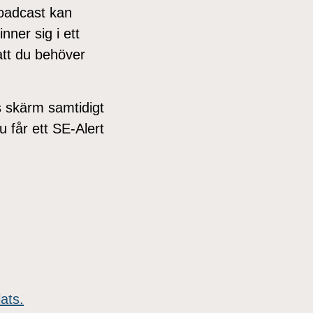
roadcast kan
nner sig i ett
tt du behöver
s skärm samtidigt
u får ett SE-Alert
ats.