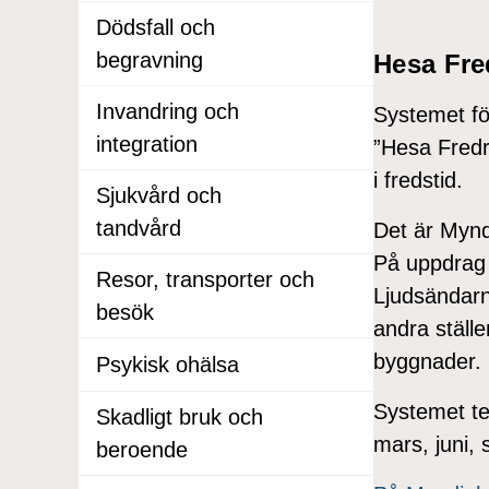
Dödsfall och
begravning
Hesa Fre
Invandring och
Systemet fö
integration
”Hesa Fredr
i fredstid.
Sjukvård och
tandvård
Det är Mynd
På uppdrag 
Resor, transporter och
Ljudsändarn
besök
andra ställe
byggnader.
Psykisk ohälsa
Systemet te
Skadligt bruk och
mars, juni,
beroende