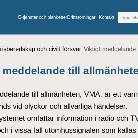
VAD LETA
E-tjänster och blanketter
Driftstörningar
Kontakt
risberedskap och civilt försvar
Viktigt meddelande 
t meddelande till allmänhe
eddelande till allmänheten, VMA, är ett va
ds vid olyckor och allvarliga händelser.
stemet omfattar information i radio och TV,
ch i vissa fall utomhussignalen som kallas