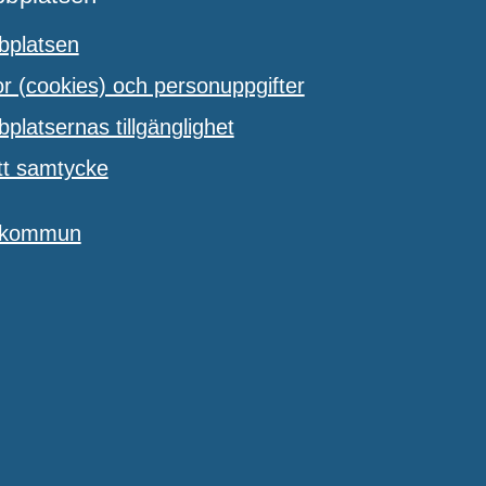
platsen
 (cookies) och personuppgifter
latsernas tillgänglighet
tt samtycke