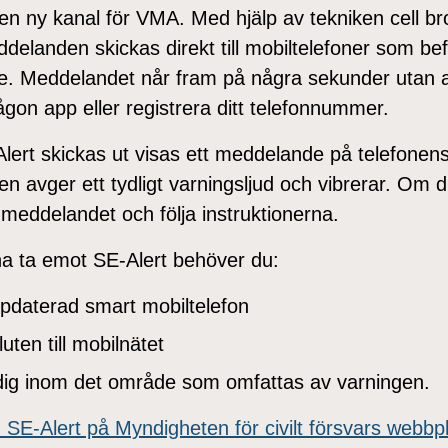
 en ny kanal för VMA. Med hjälp av tekniken cell b
elanden skickas direkt till mobiltelefoner som befi
e. Meddelandet når fram på några sekunder utan a
ågon app eller registrera ditt telefonnummer.
Alert skickas ut visas ett meddelande på telefonen
n avger ett tydligt varningsljud och vibrerar. Om d
 meddelandet och följa instruktionerna.
na ta emot SE-Alert behöver du:
pdaterad smart mobiltelefon
uten till mobilnätet
dig inom det område som omfattas av varningen.
SE-Alert på Myndigheten för civilt försvars webbpl