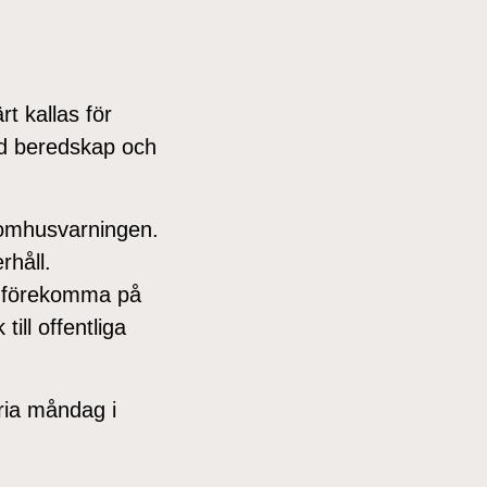
t kallas för
jd beredskap och
utomhusvarningen.
rhåll.
n förekomma på
ill offentliga
ria måndag i