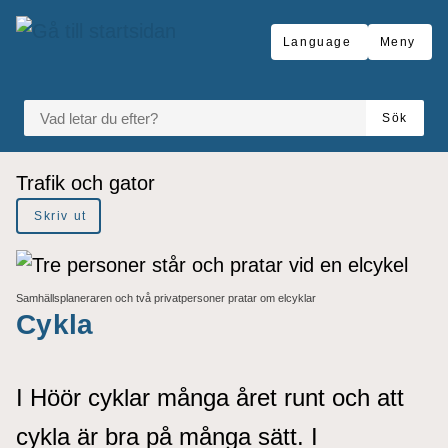
å till sidomeny
Gå till innehåll
Language
Meny
VAD LETAR DU EFTER?
Sök
Du är här:
Trafik och gator
Skriv ut
Samhällsplaneraren och två privatpersoner pratar om elcyklar
Cykla
I Höör cyklar många året runt och att
cykla är bra på många sätt. I