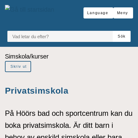
å till sidomeny
Gå till innehåll
Language
Meny
VAD LETAR DU EFTER?
Sök
Du är här:
Simskola/kurser
Skriv ut
Privatsimskola
På Höörs bad och sportcentrum kan du
boka privatsimskola. Är ditt barn i
behov av enskild simskola eller bara